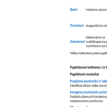
Basic
Mažoms įmon
Premium
Augančioms 
Didesnėms ar
Advanced
sudėtingesnę
turinčioms į
Vėliau kiekvieną planą gal
Papildomai teikiame
DB
Papildomi moduliai
Praėjimo kontrolės ir lai
faktiškai dirbto laiko kont
Įrengimų techninės priež
Padeda planuoti įrengimų 
neplanuotas prastovas.