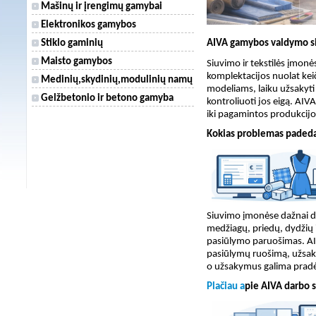
Mašinų ir įrengimų gamybai
Elektronikos gamybos
AIVA gamybos valdymo si
Stiklo gaminių
Maisto gamybos
Siuvimo ir tekstilės įmon
komplektacijos nuolat kei
Medinių,skydinių,modulinių namų
modeliams, laiku užsakyti 
Gelžbetonio ir betono gamyba
kontroliuoti jos eigą. AIV
iki pagamintos produkcijo
Kokias problemas padeda
Siuvimo įmonėse dažnai d
medžiagų, priedų, dydžių 
pasiūlymo paruošimas. AI
pasiūlymų ruošimą, užsaky
o užsakymus galima pradėt
Plačiau a
pie AIVA darbo 