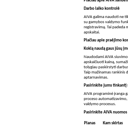
Plačiau apie AIVA sandėli
Darbo laiko kontrolė
AIVA galima naudoti ne tik
su gamybos valdymo funkc
registravimą. Tai padeda m
apskaitai.
Plačiau apie praėjimo ko
Kokią naudą gaus jūsų į
Naudodami AIVA siuvimo ir 
apskaičiuoti kainą, sumaž
tolygiau paskirstyti darb
Taip mažinamas rankinis 
aptarnavimas.
Pasirinkite jums tinkant
AIVA programinė įranga ga
proceso automatizavimo, 
valdymo procesus.
Pasirinkite AIVA nuomo
Planas
Kam skirtas