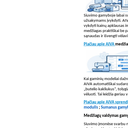
Siuvimo gamyboje labai sva
užsakymams įvykdyti. AIV
vykdyti kainų apklausas i
medžiagas praktiškai be 
sąnaudas ir išvengti vėla
Plačiau apie AIVA
medžia
Kai gaminių modeliai dažna
AIVA automatiškai sudaro
„butelio kakliukus“, tolygi
vėluoti. Tai leidžia geriau
Plačiau apie AIVA spren
modulis
;
Sumanus gamyb
Medžiagų valdymas gam
Siuvimo įmonėse svarbu ne 