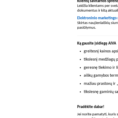
Klientų savitarnos spren
Leidžia klientams per sve
dokumentus ir kitą aktuali
Elektroninio marketingo
Skirtas naujienlaiškių siun
pasiūlymus.
Ką gausite įsidiegę AIVA
greitesnį kainos ap
tikslesnį medžiagų 
geresnę tiekimo ir l
aiškų gamybos term
mažiau prastovų ir „
tikslesnę gaminių sa
Pradėkite dabar!
Jei norite pamatyti, kuris 