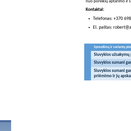
nuo poreikių aptarimo ir
Kontaktai:
Telefonas: +370 69
El. paštas: robert@a
Sprendimų ir variantų pl
Siuvyklos užsakymų 
Siuvyklos sumani ga
Siuvyklos sumani g
priėmimo ir jų apska