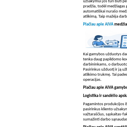
užsakymui jos turi būti 
pradžia, todėl medžiagas g
automatiškai nurašo medži
atlikimą. Taip mažėja darb
Plačiau apie AIVA
medžia
Kai gamybos užduotys da
tenka daug papildomo koo
darbininkams, o darbuotoj
Pasirinkus užduotį ir ją u
atlikimo trukmę. Tai paded
operacijas.
Plačiau apie AIVA gamyb
Logistika ir sandėlio apsk
Pagamintos produkcijos iš
pasirinkus kliento užsaky
važtaraščius, sąskaitas-fa
sumažinti darbo sąnaudas 